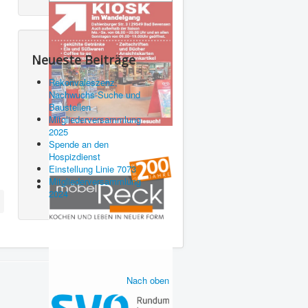
Neueste Beiträge
Rekonvaleszenz,
Nachwuchs-Suche und
Baustellen
Mitgliederversammlung
2025
Spende an den
Hospizdienst
Einstellung Linie 7073
Mitgliederversammlung
2024
Nach oben