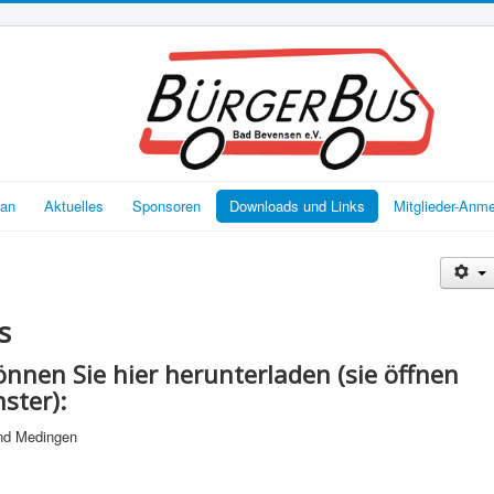
lan
Aktuelles
Sponsoren
Downloads und Links
Mitglieder-Anm
s
nen Sie hier herunterladen (sie öffnen
ster):
nd Medingen