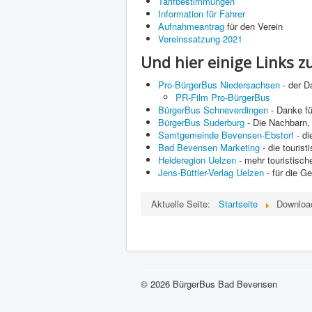
Tarifbestimmungen
Information für Fahrer
Aufnahmeantrag
für den Verein
Vereinssatzung 2021
Und hier einige Links z
Pro-BürgerBus Niedersachsen
- der D
PR-Film Pro-BürgerBus
BürgerBus Schneverdingen
- Danke für
BürgerBus Suderburg
- Die Nachbarn, 
Samtgemeinde Bevensen-Ebstorf
- di
Bad Bevensen Marketing
- die touris
Heideregion Uelzen
- mehr touristisch
Jens-Büttler-Verlag Uelzen
- für die G
Aktuelle Seite:
Startseite
Downloa
© 2026 BürgerBus Bad Bevensen