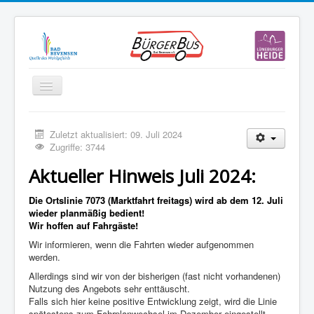
Navigation
an/aus
Start
Zuletzt aktualisiert: 09. Juli 2024
Verein
Zugriffe: 3744
Abfahrten
Aktueller Hinweis Juli 2024:
Fahrplan
Die Ortslinie 7073 (Marktfahrt freitags) wird ab dem 12. Juli
wieder planmäßig bedient!
Aktuelles
Wir hoffen auf Fahrgäste!
Sponsoren
Wir informieren, wenn die Fahrten wieder aufgenommen
werden.
Downloads und Links
Allerdings sind wir von der bisherigen (fast nicht vorhandenen)
Mitglieder-Anmeldung
Nutzung des Angebots sehr enttäuscht.
Falls sich hier keine positive Entwicklung zeigt, wird die Linie
Impressum
spätestens zum Fahrplanwechsel im Dezember eingestellt.