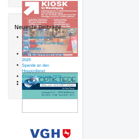
Neueste Beiträge
Rekonvaleszenz,
Nachwuchs-Suche und
Baustellen
Mitgliederversammlung
2025
Spende an den
Hospizdienst
Einstellung Linie 7073
Mitgliederversammlung
2024
.