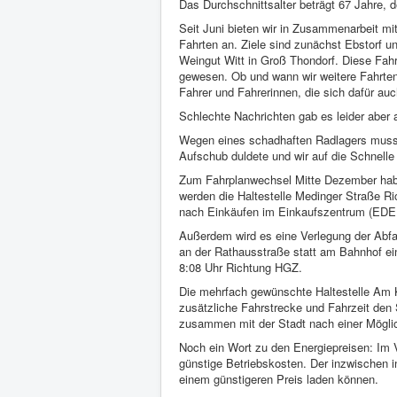
Das Durchschnittsalter beträgt 67 Jahre, de
Seit Juni bieten wir in Zusammenarbeit 
Fahrten an. Ziele sind zunächst Ebstorf 
Weingut Witt in Groß Thondorf. Diese Fahr
gewesen. Ob und wann wir weitere Fahrten 
Fahrer und Fahrerinnen, die sich dafür auc
Schlechte Nachrichten gab es leider aber 
Wegen eines schadhaften Radlagers musste
Aufschub duldete und wir auf die Schnell
Zum Fahrplanwechsel Mitte Dezember haben
werden die Haltestelle Medinger Straße R
nach Einkäufen im Einkaufszentrum (EDEK
Außerdem wird es eine Verlegung der Abf
an der Rathausstraße statt am Bahnhof ein
8:08 Uhr Richtung HGZ.
Die mehrfach gewünschte Haltestelle Am Kl
zusätzliche Fahrstrecke und Fahrzeit den
zusammen mit der Stadt nach einer Mögli
Noch ein Wort zu den Energiepreisen: Im V
günstige Betriebskosten. Der inzwischen i
einem günstigeren Preis laden können.