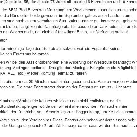
r jüngste ist 55, der älteste 75 Jahre alt, es sind 6 Fahrerinnen und 19 Fahrer
mit der BBM (Bad Bevensen Marketing) am Wochenende zusätzlich touristisch
und die Bünstorfer Heide gewesen, im September gab es auch Fahrten zum
ten sind nach einem verhaltenen Start zuletzt immer gut bis sehr gut gebucht
anbieten, hängt von der Nachfrage ab. Ein besonderer Dank jedenfalls an di
h am Wochenende, natürlich auf freiwilliger Basis, zur Verfügung stellen!
auch:
n wir einige Tage den Betrieb aussetzen, weil die Reparatur keinen
e keinen Ersatzbus bekamen.
 wir bei den Aufsichtsbehörden eine Änderung der Westroute beantragt: wir
ichtung Medingen bedienen. Das gibt den Medinger Fahrgästen die Möglichkeit
A, ALDI etc.) wieder Richtung Heimat zu fahren.
ahrzeiten um ca. 30 Minuten nach hinten geben und die Pausen werden wiede
geplant. Die erste Fahrt startet dann an der Rathausstr. um 8:35 Uhr statt
aubusch/Amtsheide können wir leider noch nicht realisieren, da die
 Stundentakt sprengen würde den wir einhalten möchten. Wir suchen hier
chkeit der Durchfahrt vom Amselstieg zum Roggenkamp, um Zeit einzusparen
ergleich zu den Vereinen mit Diesel-Fahrzeugen haben wir derzeit noch sehr
n der Garage eingebaute 2-Tarif-Zähler sorgt dafür, dass wir den Bus nachts z