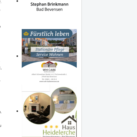
.
e
e
,
r
.
u