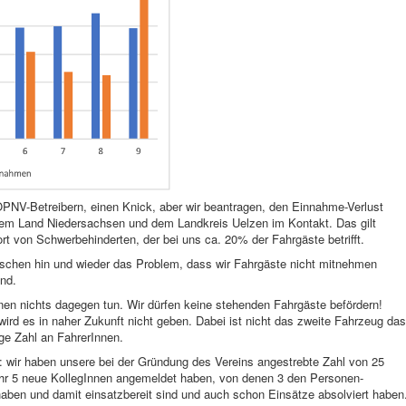
ÖPNV-Betreibern, einen Knick, aber wir beantragen, den Einnahme-Verlust
em Land Niedersachsen und dem Landkreis Uelzen im Kontakt. Das gilt
rt von Schwerbehinderten, der bei uns ca. 20% der Fahrgäste betrifft.
ischen hin und wieder das Problem, dass wir Fahrgäste nicht mitnehmen
ind.
önnen nichts dagegen tun. Wir dürfen keine stehenden Fahrgäste befördern!
wird es in naher Zukunft nicht geben. Dabei ist nicht das zweite Fahrzeug das
ge Zahl an FahrerInnen.
: wir haben unsere bei der Gründung des Vereins angestrebte Zahl von 25
Jahr 5 neue KollegInnen angemeldet haben, von denen 3 den Personen-
aben und damit einsatzbereit sind und auch schon Einsätze absolviert haben